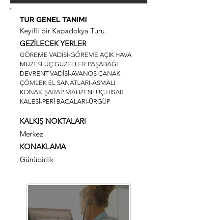
TUR GENEL TANIMI
Keyifli b
ir Kapadokya Turu.
GEZİLECEK YERLER
GÖREME VADİSİ-GÖREME AÇIK HAVA
MÜZESİ-ÜÇ GÜZELLER-PAŞABAĞI-
DEVRENT VADİSİ-AVANOS ÇANAK
ÇÖMLEK EL SANATLARI-ASMALI
KONAK-ŞARAP MAHZENİ-ÜÇ HİSAR
KALESİ-PERİ BACALARI-ÜRGÜP
KALKIŞ NOKTALARI
Merkez
KONAKLAMA
Günübirlik