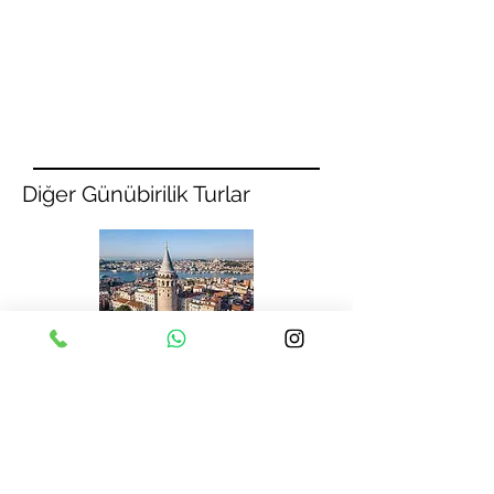
Rezervasyon için yardıma mı ihtiyaç
duyuyorsunuz? Lütfen her türlü soru ve
düşüncenizi bizimle paylaşınız!
0 (248) 232 21 11
Diğer Günübirilik Turlar
Eskişehir-Ankara